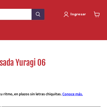
Ingresar
Ver
carrito
osada Yuragi 06