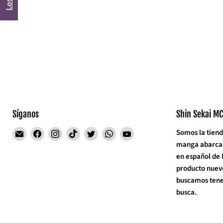
Síganos
Shin Sekai MC
Encuéntrenos
Encuéntrenos
Encuéntrenos
Encuéntrenos
Encuéntrenos
Encuéntrenos
Encuéntrenos
Somos la tiend
en
en
en
en
en
en
en
manga abarcand
Correo
Facebook
Instagram
TikTok
Twitter
WhatsApp
YouTube
en español de
electrónico
producto nuev
buscamos tener
busca.