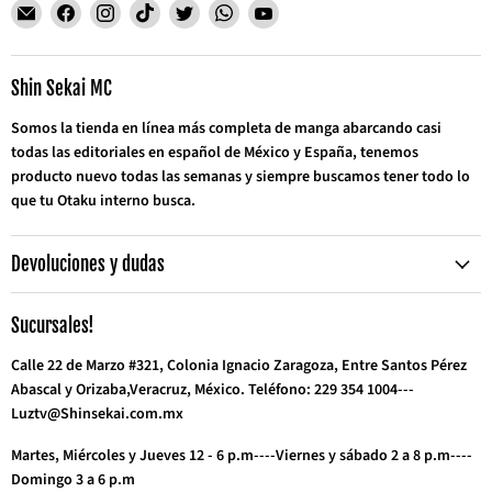
Encuéntrenos
Encuéntrenos
Encuéntrenos
Encuéntrenos
Encuéntrenos
Encuéntrenos
Encuéntrenos
en
en
en
en
en
en
en
Correo
Facebook
Instagram
TikTok
Twitter
WhatsApp
YouTube
electrónico
Shin Sekai MC
Somos la tienda en línea más completa de manga abarcando casi
todas las editoriales en español de México y España, tenemos
producto nuevo todas las semanas y siempre buscamos tener todo lo
que tu Otaku interno busca.
Devoluciones y dudas
Sucursales!
Calle 22 de Marzo #321, Colonia Ignacio Zaragoza, Entre Santos Pérez
Abascal y Orizaba,Veracruz, México. Teléfono: 229 354 1004---
Luztv@Shinsekai.com.mx
Martes, Miércoles y Jueves 12 - 6 p.m----Viernes y sábado 2 a 8 p.m----
Domingo 3 a 6 p.m