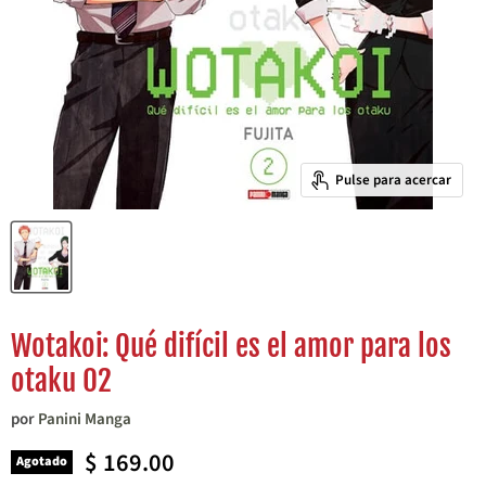
Pulse para acercar
Wotakoi: Qué difícil es el amor para los
otaku 02
por
Panini Manga
Precio actual
$ 169.00
Agotado