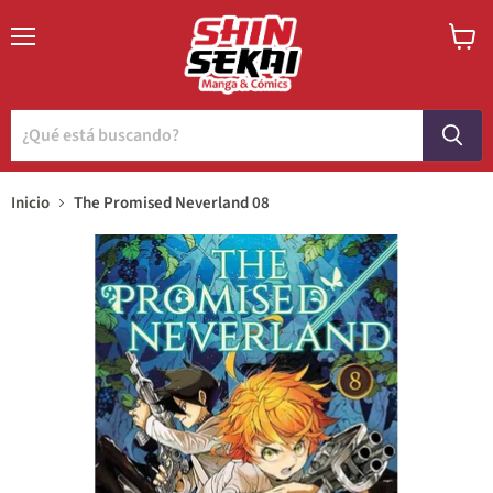
Menú
Ver
carrito
Inicio
The Promised Neverland 08