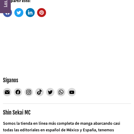
Compartir esto:
Síganos
Encuéntrenos
Encuéntrenos
Encuéntrenos
Encuéntrenos
Encuéntrenos
Encuéntrenos
Encuéntrenos
en
en
en
en
en
en
en
Correo
Facebook
Instagram
TikTok
Twitter
WhatsApp
YouTube
electrónico
Shin Sekai MC
Somos la tienda en línea más completa de manga abarcando casi
todas las editoriales en español de México y España, tenemos