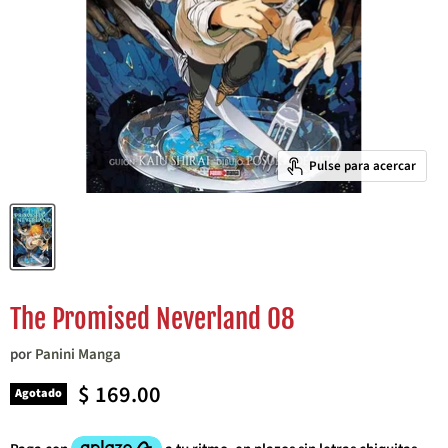
Pulse para acercar
The Promised Neverland 08
por
Panini Manga
Precio actual
$ 169.00
Agotado