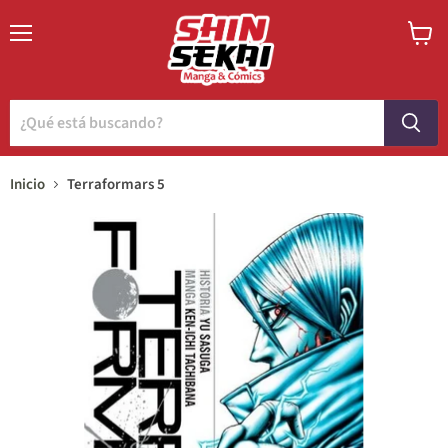
Menú
Ver
carrito
Inicio
Terraformars 5