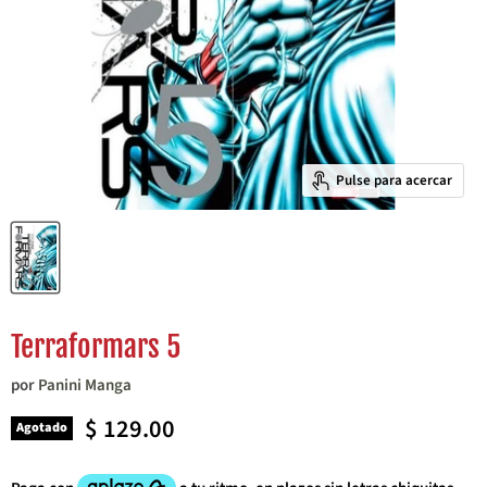
Pulse para acercar
Terraformars 5
por
Panini Manga
Precio actual
$ 129.00
Agotado