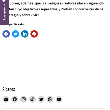
descubren, además, que las malignas criaturas atacan siguiendo
Los quiero
un plan cuyo objetivo es separarlos. ¿Podrán contrarrestar dicha
estrategia y sobrevivir?
Compartir esto:
Síganos
Encuéntrenos
Encuéntrenos
Encuéntrenos
Encuéntrenos
Encuéntrenos
Encuéntrenos
Encuéntrenos
en
en
en
en
en
en
en
Correo
Facebook
Instagram
TikTok
Twitter
WhatsApp
YouTube