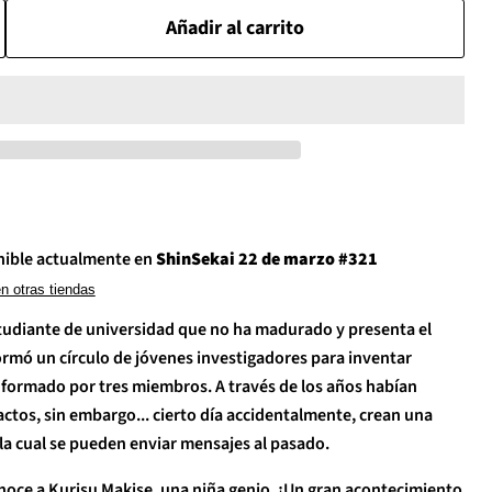
Añadir al carrito
nible actualmente en
ShinSekai 22 de marzo #321
en otras tiendas
tudiante de universidad que no ha madurado y presenta el
mó un círculo de jóvenes investigadores para inventar
onformado por tres miembros. A través de los años habían
actos, sin embargo... cierto día accidentalmente, crean una
la cual se pueden enviar mensajes al pasado.
onoce a Kurisu Makise, una niña genio. ¡Un gran acontecimiento