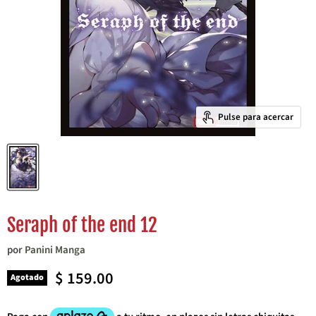
Pulse para acercar
Seraph of the end 12
por
Panini Manga
Precio actual
$ 159.00
Agotado