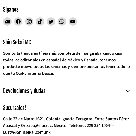
Síganos
Encuéntrenos
Encuéntrenos
Encuéntrenos
Encuéntrenos
Encuéntrenos
Encuéntrenos
Encuéntrenos
en
en
en
en
en
en
en
Correo
Facebook
Instagram
TikTok
Twitter
WhatsApp
YouTube
electrónico
Shin Sekai MC
Somos la tienda en línea más completa de manga abarcando casi
todas las editoriales en español de México y España, tenemos
producto nuevo todas las semanas y siempre buscamos tener todo lo
que tu Otaku interno busca.
Devoluciones y dudas
Sucursales!
Calle 22 de Marzo #321, Colonia Ignacio Zaragoza, Entre Santos Pérez
Abascal y Orizaba,Veracruz, México. Teléfono: 229 354 1004---
Luztv@Shinsekai.com.mx