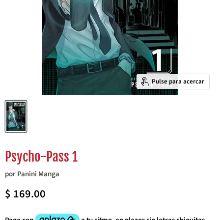
Pulse para acercar
Psycho-Pass 1
por
Panini Manga
Precio actual
$ 169.00