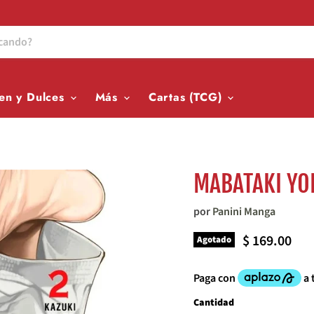
en y Dulces
Más
Cartas (TCG)
MABATAKI YOR
por
Panini Manga
Precio actua
$ 169.00
Agotado
Cantidad