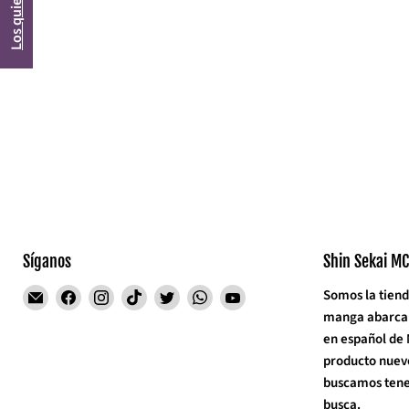
Los quiero
Síganos
Shin Sekai MC
Encuéntrenos
Encuéntrenos
Encuéntrenos
Encuéntrenos
Encuéntrenos
Encuéntrenos
Encuéntrenos
Somos la tiend
en
en
en
en
en
en
en
manga abarcand
Correo
Facebook
Instagram
TikTok
Twitter
WhatsApp
YouTube
en español de
electrónico
producto nuev
buscamos tener
busca.