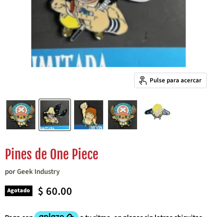
Pulse para acercar
Pines de One Piece
por
Geek Industry
Precio actual
$ 60.00
Agotado