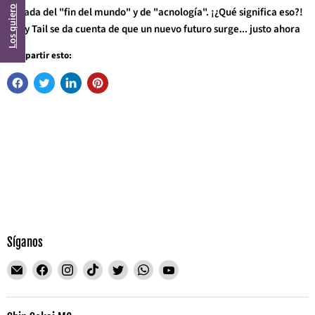
Los quiero
llegada del "fin del mundo" y de "acnología". ¡¿Qué significa eso?!
Fairy Tail se da cuenta de que un nuevo futuro surge... justo ahora
Compartir esto:
Síganos
Encuéntrenos
Encuéntrenos
Encuéntrenos
Encuéntrenos
Encuéntrenos
Encuéntrenos
Encuéntrenos
en
en
en
en
en
en
en
Correo
Facebook
Instagram
TikTok
Twitter
WhatsApp
YouTube
electrónico