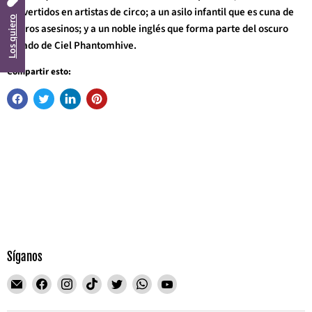
convertidos en artistas de circo; a un asilo infantil que es cuna de
Los quiero
futuros asesinos; y a un noble inglés que forma parte del oscuro
pasado de Ciel Phantomhive.
Compartir esto:
Síganos
Encuéntrenos
Encuéntrenos
Encuéntrenos
Encuéntrenos
Encuéntrenos
Encuéntrenos
Encuéntrenos
en
en
en
en
en
en
en