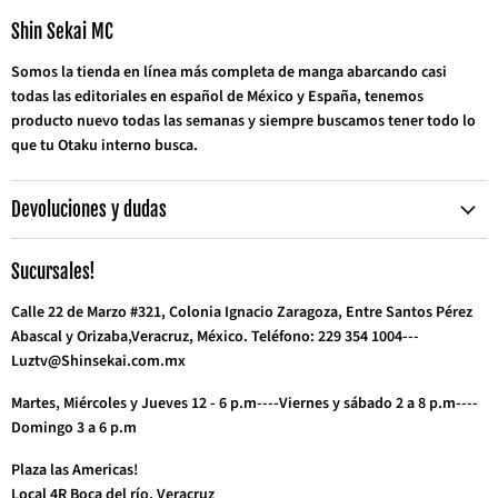
Correo
Facebook
Instagram
TikTok
Twitter
WhatsApp
YouTube
electrónico
Shin Sekai MC
Somos la tienda en línea más completa de manga abarcando casi
todas las editoriales en español de México y España, tenemos
producto nuevo todas las semanas y siempre buscamos tener todo lo
que tu Otaku interno busca.
Devoluciones y dudas
Sucursales!
Calle 22 de Marzo #321, Colonia Ignacio Zaragoza, Entre Santos Pérez
Abascal y Orizaba,Veracruz, México. Teléfono: 229 354 1004---
Luztv@Shinsekai.com.mx
Martes, Miércoles y Jueves 12 - 6 p.m----Viernes y sábado 2 a 8 p.m----
Domingo 3 a 6 p.m
Plaza las Americas!
Local 4R Boca del río, Veracruz