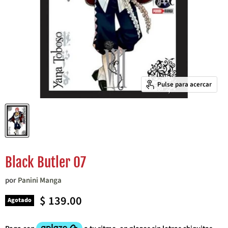
Pulse para acercar
Black Butler 07
por
Panini Manga
Precio actual
$ 139.00
Agotado