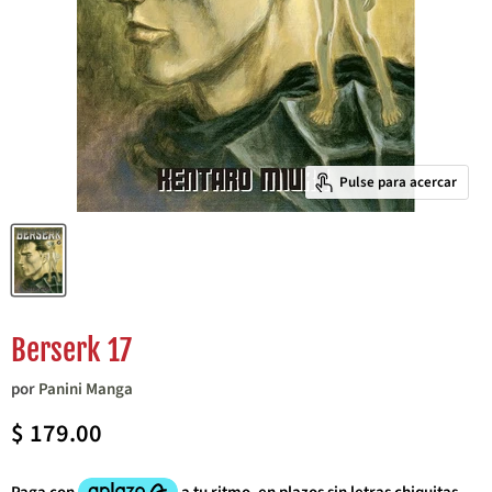
Pulse para acercar
Berserk 17
por
Panini Manga
Precio actual
$ 179.00