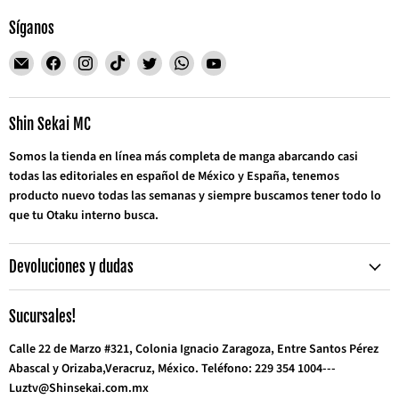
Síganos
Encuéntrenos
Encuéntrenos
Encuéntrenos
Encuéntrenos
Encuéntrenos
Encuéntrenos
Encuéntrenos
en
en
en
en
en
en
en
Correo
Facebook
Instagram
TikTok
Twitter
WhatsApp
YouTube
electrónico
Shin Sekai MC
Somos la tienda en línea más completa de manga abarcando casi
todas las editoriales en español de México y España, tenemos
producto nuevo todas las semanas y siempre buscamos tener todo lo
que tu Otaku interno busca.
Devoluciones y dudas
Sucursales!
Calle 22 de Marzo #321, Colonia Ignacio Zaragoza, Entre Santos Pérez
Abascal y Orizaba,Veracruz, México. Teléfono: 229 354 1004---
Luztv@Shinsekai.com.mx