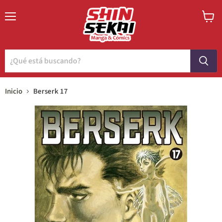
Menú
Ver
carrito
Inicio
Berserk 17