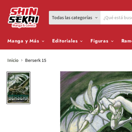
Todas las categorías
Manga y Más
Editoriales
Figuras
Ram
Inicio
Berserk 15