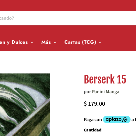
en y Dulces
Más
Cartas (TCG)
Berserk 15
por
Panini Manga
Precio actual
$ 179.00
Cantidad