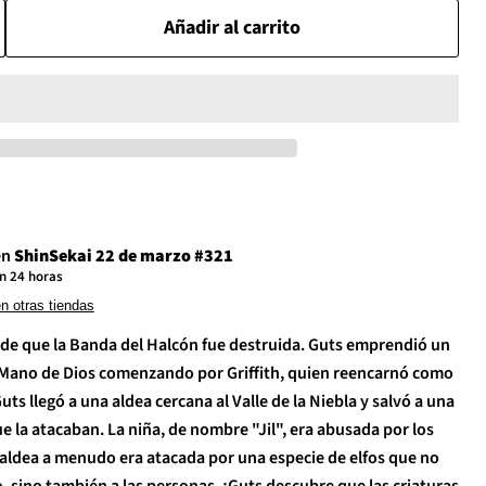
Añadir al carrito
en
ShinSekai 22 de marzo #321
n 24 horas
en otras tiendas
e que la Banda del Halcón fue destruida. Guts emprendió un
a Mano de Dios comenzando por Griffith, quien reencarnó como
uts llegó a una aldea cercana al Valle de la Niebla y salvó a una
 la atacaban. La niña, de nombre "Jil", era abusada por los
 aldea a menudo era atacada por una especie de elfos que no
 sino también a las personas. ¡Guts descubre que las criaturas