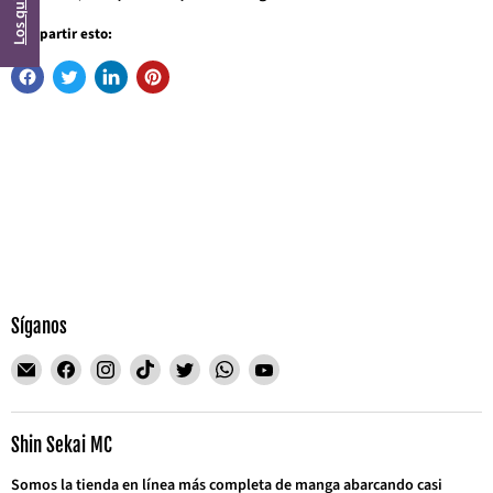
Los quiero
Compartir esto:
Síganos
Encuéntrenos
Encuéntrenos
Encuéntrenos
Encuéntrenos
Encuéntrenos
Encuéntrenos
Encuéntrenos
en
en
en
en
en
en
en
Correo
Facebook
Instagram
TikTok
Twitter
WhatsApp
YouTube
electrónico
Shin Sekai MC
Somos la tienda en línea más completa de manga abarcando casi