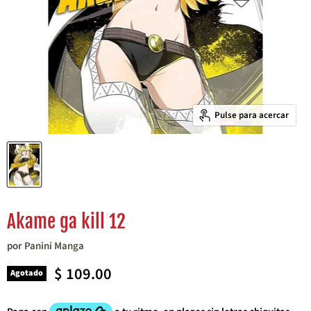
Pulse para acercar
Akame ga kill 12
por
Panini Manga
Precio actual
$ 109.00
Agotado