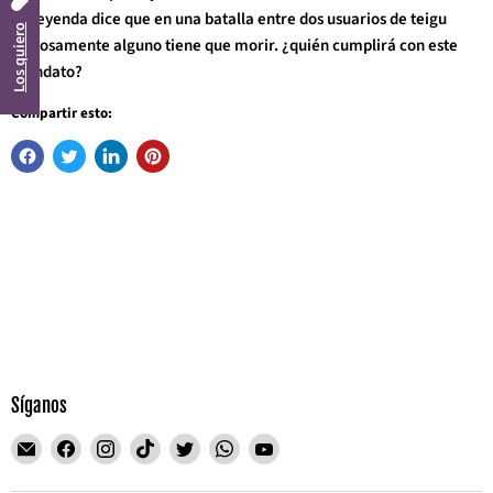
La leyenda dice que en una batalla entre dos usuarios de teigu
Los quiero
forzosamente alguno tiene que morir. ¿quién cumplirá con este
mandato?
Compartir esto:
Síganos
Encuéntrenos
Encuéntrenos
Encuéntrenos
Encuéntrenos
Encuéntrenos
Encuéntrenos
Encuéntrenos
en
en
en
en
en
en
en