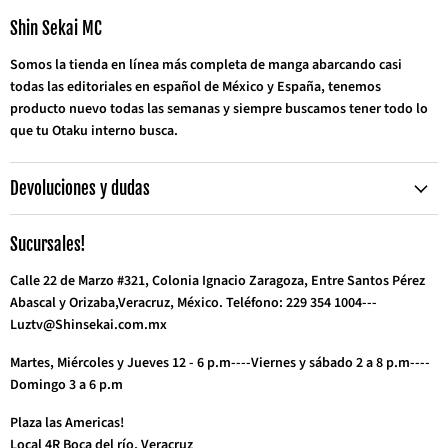
Correo
Facebook
Instagram
TikTok
Twitter
WhatsApp
YouTube
electrónico
Shin Sekai MC
Somos la tienda en línea más completa de manga abarcando casi
todas las editoriales en español de México y España, tenemos
producto nuevo todas las semanas y siempre buscamos tener todo lo
que tu Otaku interno busca.
Devoluciones y dudas
Sucursales!
Calle 22 de Marzo #321, Colonia Ignacio Zaragoza, Entre Santos Pérez
Abascal y Orizaba,Veracruz, México. Teléfono: 229 354 1004---
Luztv@Shinsekai.com.mx
Martes, Miércoles y Jueves 12 - 6 p.m----Viernes y sábado 2 a 8 p.m----
Domingo 3 a 6 p.m
Plaza las Americas!
Local 4R Boca del río, Veracruz