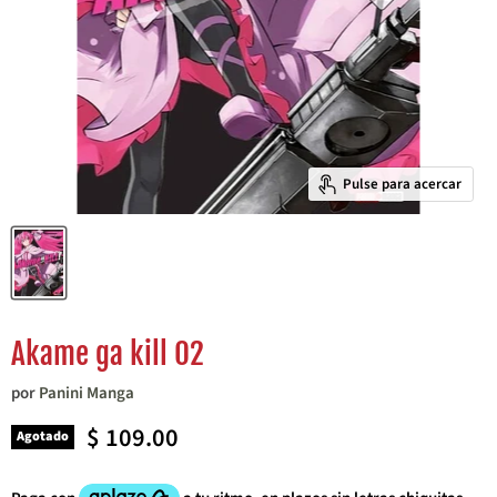
Pulse para acercar
Akame ga kill 02
por
Panini Manga
Precio actual
$ 109.00
Agotado