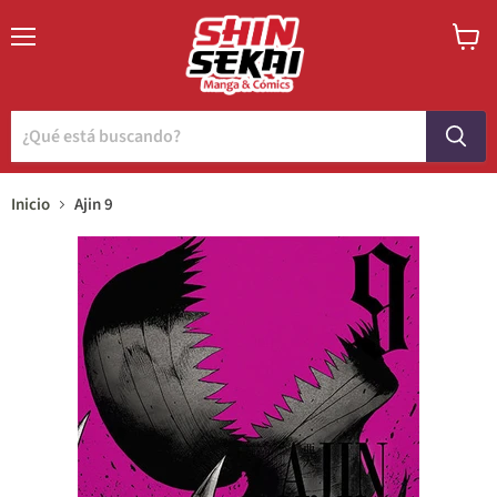
Menú
Ver
carrito
Inicio
Ajin 9