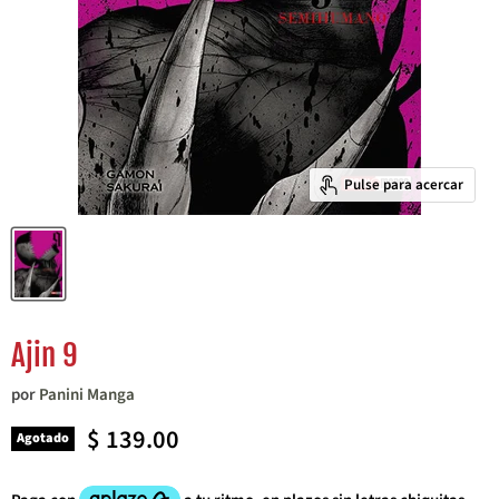
Pulse para acercar
Ajin 9
por
Panini Manga
Precio actual
$ 139.00
Agotado