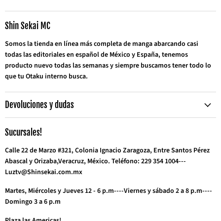
en
en
en
en
en
en
en
Correo
Facebook
Instagram
TikTok
Twitter
WhatsApp
YouTube
electrónico
Shin Sekai MC
Somos la tienda en línea más completa de manga abarcando casi
todas las editoriales en español de México y España, tenemos
producto nuevo todas las semanas y siempre buscamos tener todo lo
que tu Otaku interno busca.
Devoluciones y dudas
Sucursales!
Calle 22 de Marzo #321, Colonia Ignacio Zaragoza, Entre Santos Pérez
Abascal y Orizaba,Veracruz, México. Teléfono: 229 354 1004---
Luztv@Shinsekai.com.mx
Martes, Miércoles y Jueves 12 - 6 p.m----Viernes y sábado 2 a 8 p.m----
Domingo 3 a 6 p.m
Plaza las Americas!