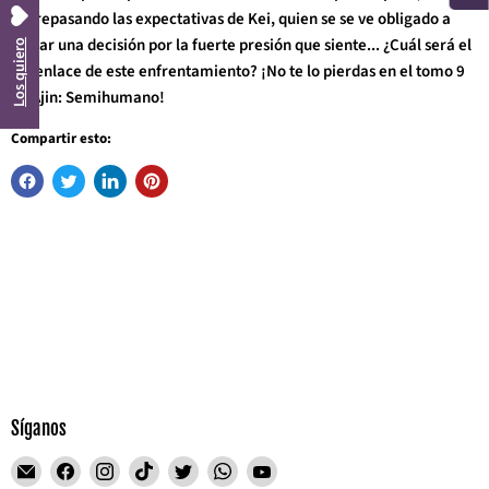
sobrepasando las expectativas de Kei, quien se se ve obligado a
tomar una decisión por la fuerte presión que siente... ¿Cuál será el
Los quiero
desenlace de este enfrentamiento? ¡No te lo pierdas en el tomo 9
de Ajin: Semihumano!
Compartir esto:
Síganos
Encuéntrenos
Encuéntrenos
Encuéntrenos
Encuéntrenos
Encuéntrenos
Encuéntrenos
Encuéntrenos